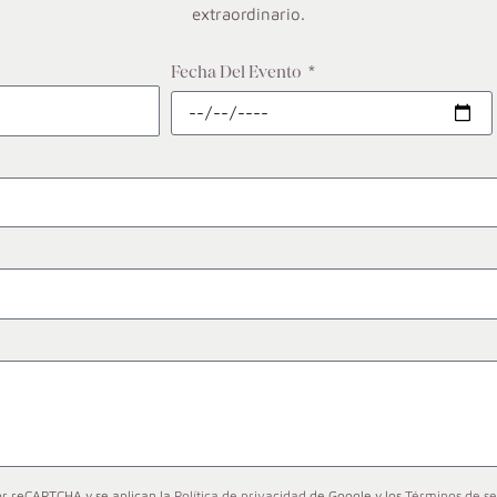
extraordinario.
Fecha Del Evento
por reCAPTCHA y se aplican la
Política de privacidad
de Google y los
Términos de se