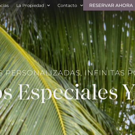
RESERVAR AHORA
ncias
La Propiedad
Contacto
S PERSONALIZADAS, INFINITAS P
s Especiales 