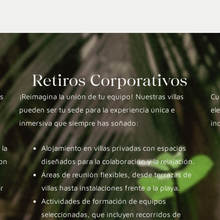
Retiros Corporativos
as
¡Reimagina la unión de tu equipo! Nuestras villas
Cu
pueden ser tu sede para la experiencia única e
el
inmersiva que siempre has soñado:
in
 la
Alojamiento en villas privadas con espacios
con
diseñados para la colaboración y la relajación.
Áreas de reunión flexibles, desde terrazas de
r
villas hasta instalaciones frente a la playa.
Actividades de formación de equipos
seleccionadas, que incluyen recorridos de